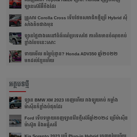
ឡានស៊េរីអ៊ីចឹងដែរ
គ្រួសារ Corolla Cross ទើបថែម​សមាជិកថ្មីប្រើ Hybrid ស៊ី
សាំងតិចជាងមុន
ឡាន​ថ្លៃជាងគេ​នៅ​ពិព័រណ៌ប្រទេសថៃ ការពិត​មាន​ចំណុចកប់
ខ្លាំង​បែបនេះសោះ
ទាយមើល តម្លៃប៉ុន្មាន? Honda ADV350 ឆ្នាំ២០២២
មកដល់ខ្មែរហើយ
អត្ថបទថ្មី
ឡាន BMW XM 2023 ចេញហើយ រាងឡូយកប់ កម្លាំង
ម៉ាស៊ីនក៏ខ្លាំងបំផុតដែរ
Ford ទើបទម្លាយចេញឡានវ៉ែនថ្មីស៊េរីឆ្នាំ២០២៤ ប្រើម៉ាស៊ីន
ម៉ាស៊ូត និងអគ្គិសនី
Kia Sorento 2023 ប្រើ Plug-in Hybrid ចេញតម្លៃហើយ