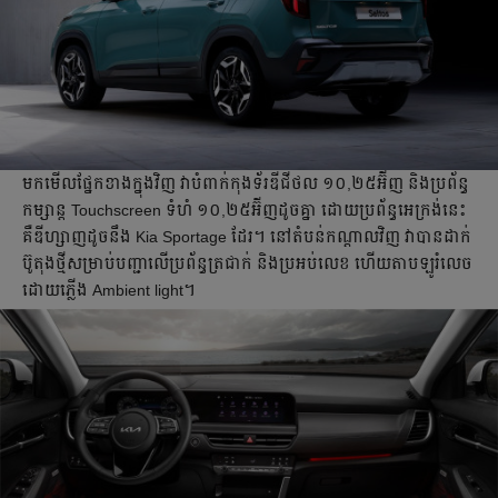
មកមើល​ផ្នែក​ខាងក្នុងវិញ វាបំពាក់​កុងទ័រឌីជីថល ១០,២៥អ៊ីញ និង​ប្រព័ន្ធ​
កម្សាន្ត​ Touchscreen ទំហំ ១០,២៥អ៊ីញ​ដូចគ្នា ដោយ​ប្រព័ន្ធអេក្រង់នេះ​
គឺឌីហ្សាញ​ដូចនឹង Kia Sportage ដែរ។ នៅតំបន់​កណ្តាលវិញ វាបាន​ដាក់​
ប៊ូតុងថ្មីសម្រាប់​បញ្ជាលើ​ប្រព័ន្ធត្រជាក់​ និង​ប្រអប់លេខ ហើយតាបឡូ​រំលេច​
ដោយភ្លើង Ambient light។