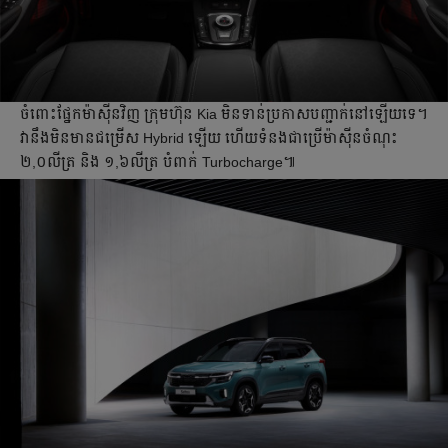
ចំពោះផ្នែកម៉ាស៊ីនវិញ ក្រុមហ៊ុន​ Kia មិន​ទាន់​ប្រកាស​បញ្ជាក់​នៅឡើយទេ។
វា​នឹងមិនមាន​ជម្រើស Hybrid ឡើយ ហើយ​ទំនង​ជាប្រើ​ម៉ាស៊ីនចំណុះ
២,០លីត្រ និង​ ១,៦លីត្រ បំពាក់ Turbocharge៕