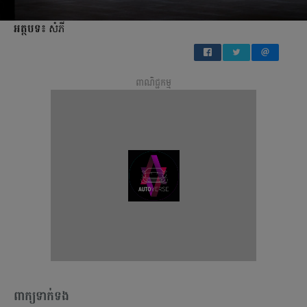
អត្ថបទ៖
សំភី
ពាណិជ្ជកម្ម
ពាក្យទាក់ទង