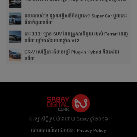
អេមណាស់ៗ! ឡានអគ្គិសនីចិនប្រភេទ Super Car មួយនេះ
គឺថាកំពូលហើយ
នេះៗៗៗ! ឡាន SUV បែបគ្រួសារទីមួយ របស់ Ferrari ចេញ
ហើយ ប្រើម៉ាស៊ីនមហាខ្លាំង V12
CR-V ស៊េរីថ្មីនេះក៏មានប្រើ Plug-in Hybrid នឹងគេដែរ
ហើយ
​© រក្សា​សិទ្ធិ​គ្រប់​យ៉ាង​ដោយ​ Sabay ឆ្នាំ​២០១៦
គោលការណ៍​ភាព​ឯកជន | Privacy Policy