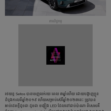
ពាណិជ្ជកម្ម
រថយន្ត Seltos បាន​ចេញ​លក់​រយៈពេល ៣ឆ្នាំហើយ ដោយបង្ហាញ​ខ្លួន​
ដំបូងកាលពីឆ្នាំ​២០១៩ ហើយ​សម្រាប់​ស៊េរីឆ្នាំ២០២៣នេះ ត្រូវ​បាន​
អាប់ដេតថ្មី​ដូចជា ដូចជា ចង្កៀង​ LED ដែល​​នៅជាប់​ប៉ាណា ពិសេសគឺ