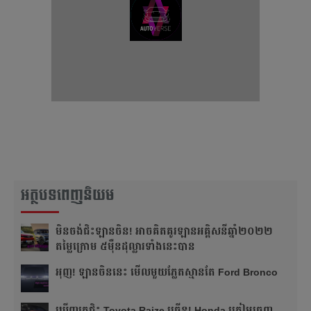
អត្ថបទពេញនិយម
មិនចង់ជិះឡានចិន! អាចគិតគូរឡានអគ្គិសនីឆ្នាំ២០២២
តម្លៃក្រោម ៥ម៉ឺនដុល្លារទាំងនេះបាន
អុញ! ឡានចិន​នេះ មើលមួយភ្លែត​ស្មានតែ Ford Bronco
ឃើញគេជិះ Toyota Raize ច្រើន! Honda ត្រៀមចេញ​