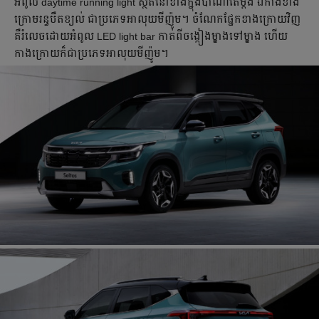
អំពូល daytime running light ស្ថិតនៅខាងក្នុងប៉ាណាតែម្តង ឯកាងខាង
ក្រោម​រន្ធបឺតខ្យល់ ជា​ប្រភេទ​អាលុយមីញ៉ូម។ ចំណែក​ផ្នែកខាងក្រោយវិញ
គឺរំលេចដោយ​អំពូល LED light bar កាត់​ពី​ចង្កៀងម្ខាងទៅម្ខាង ហើយ​
កាង​ក្រោយ​ក៏ជា​ប្រភេទ​អាលុយមីញ៉ូម។