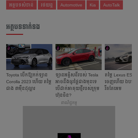
អត្ថបទសំខាន់
រថយន្ត
Automotive
Kia
AutoTalk
អត្ថបទទាក់ទង
Toyota បើកឱ្យកក់ឡាន
ឡានអគ្គិសនីរបស់ Tesla
តម្លៃ Lexus ES 2
Corolla 2023 ហើយ តម្លៃ
អាចនឹងធូរថ្លៃជាងមុនទេ
ចេញហើយ ឯបច្ចេកវ
ជាង ៣ម៉ឺនដុល្លារ
បើដាក់អាគុយថ្មីរបស់ក្រុម
រឹតតែអេម
ហ៊ុនចិន?
ពាណិជ្ជកម្ម