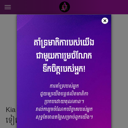
Toggle
navigation
ពាណិជ្ជកម្ម
×
Kia ចេញឡានថ្មី ឌីហ្សាញខុសប្លែកពីគេ
ទៀតហើយ