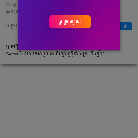
សុក្រ, 1 កក្កដា 2022 03:17
ចំនួនមតិ
0
|
ចំនួនចែករំលែក 0
ចូលរួមឥលូវនេះ
ចន្លោះមិនឃើញ
ក្រុមហ៊ុន Kia បាន​បញ្ចេញ​រូបភាព​ផ្លូវការ​រថយន្ត​ថ្មីរបស់ខ្លួន​គឺម៉ូដែល
Seltos ដែលវាមក​ជាមួយការឌីហ្សាញ​ថ្មី​ទាំងក្រៅ និង​ក្នុង។