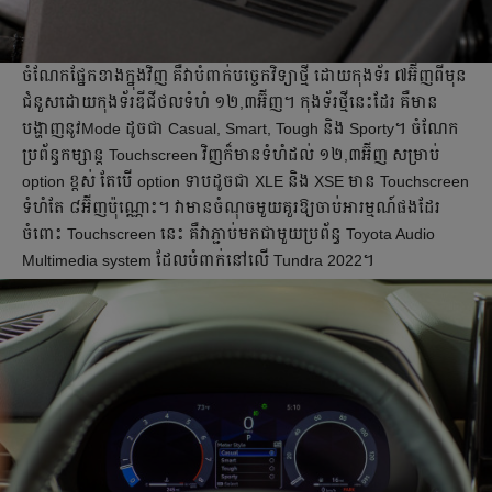
ចំណែក​ផ្នែក​ខាងក្នុងវិញ គឺ​វាបំពាក់បច្ចេកវិទ្យាថ្មី ដោយ​កុងទ័រ ៧អ៊ីញពីមុន
ជំនួសដោយ​កុងទ័រឌីជីថលទំហំ ១២,៣អ៊ីញ។ កុងទ័រថ្មីនេះដែរ គឺ​មាន
បង្ហាញនូវMode ដូចជា Casual, Smart, Tough និង Sporty។ ចំណែក​
ប្រព័ន្ធ​កម្សាន្ត Touchscreen វិញ​ក៏មាន​ទំហំ​ដល់ ១២,៣អ៊ីញ សម្រាប់
option ខ្ពស់ តែបើ option ទាប​ដូចជា XLE និង XSE មាន​ Touchscreen
ទំហំតែ ៨អ៊ីញ​ប៉ុណ្ណោះ។ វាមានចំណុចមួយគួរឱ្យចាប់អារម្មណ៍ផងដែរ​
ចំពោះ Touchscreen នេះ គឺ​វាភ្ជាប់មកជាមួយ​ប្រព័ន្ធ Toyota Audio
Multimedia system ដែល​បំពាក់នៅលើ Tundra 2022។