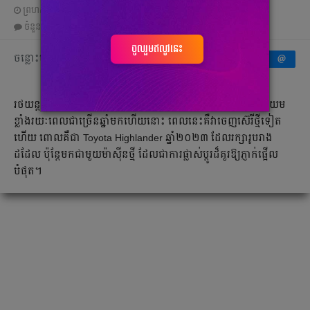
ព្រហស្បតិ៍, 12 ឧសភា 2022 02:34
ចំនួនមតិ
0
|
ចំនួនចែករំលែក 0
ចូលរួមឥលូវនេះ
ចន្លោះមិនឃើញ
រថយន្ត​ SUV ធុនកណ្តាល​របស់ Toyota ដែលទទួល​បាន​ការពេញ​និយម​
ខ្លាំង​រយៈពេល​ជាច្រើនឆ្នាំ​មកហើយនោះ ពេលនេះ​គឺ​វា​ចេញ​ស៊េរីថ្មីទៀត
ហើយ ពោលគឺជា Toyota Highlander ឆ្នាំ​២០២៣ ដែល​រក្សារូបរាង
ដដែល ប៉ុន្តែមក​ជាមួយ​ម៉ាស៊ីន​ថ្មី ដែល​ជាការផ្លាស់ប្តូរដ៏គួរឱ្យភ្ញាក់ផ្អើល​
បំផុត។