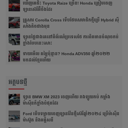
ឃើញគេជិះ Toyota Raize ច្រើន! Honda ត្រៀមចេញ​
ឡានស៊េរីអ៊ីចឹងដែរ
គ្រួសារ Corolla Cross ទើបថែម​សមាជិកថ្មីប្រើ Hybrid ស៊ី
សាំងតិចជាងមុន
ឡាន​ថ្លៃជាងគេ​នៅ​ពិព័រណ៌ប្រទេសថៃ ការពិត​មាន​ចំណុចកប់
ខ្លាំង​បែបនេះសោះ
ទាយមើល តម្លៃប៉ុន្មាន? Honda ADV350 ឆ្នាំ២០២២
មកដល់ខ្មែរហើយ
អត្ថបទថ្មី
ឡាន BMW XM 2023 ចេញហើយ រាងឡូយកប់ កម្លាំង
ម៉ាស៊ីនក៏ខ្លាំងបំផុតដែរ
Ford ទើបទម្លាយចេញឡានវ៉ែនថ្មីស៊េរីឆ្នាំ២០២៤ ប្រើម៉ាស៊ីន
ម៉ាស៊ូត និងអគ្គិសនី