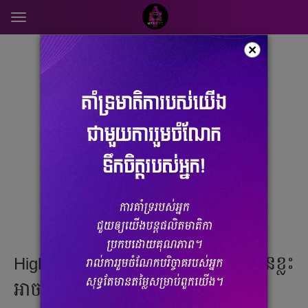
Toggle
navigation
ពាណិជ្ជកម្ម
×
Highlander 2023 ចេញហើយ តែ​បងប្អូនខ្លះ​
អាចខកចិត្តខ្លាំង​ចំពោះ​ម៉ាស៊ីនថ្មីរបស់វា