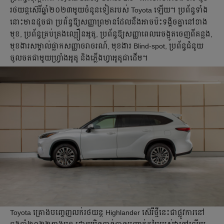
រថយន្តស៊េរីឆ្នាំ​២០២៣មួយចំនួនទៀតរបស់ Toyota ឡើយ។ ប្រព័ន្ធទាំង
នោះមានដូចជា ប្រព័ន្ធឱ្យសញ្ញាព្រមាន​ដែល​នឹង​អាចប៉ះទង្គិចគ្នា​នៅខាង
មុខ, ប្រព័ន្ធគ្រប់គ្រងល្បឿនអូតូ, ប្រព័ន្ធឱ្យសញ្ញាពេល​រេចង្កូតចេញពីគន្លង,
មុខងារ​សម្គាល់​ផ្លាកសញ្ញាចរាចរណ៍, មុខងារ Blind-spot, ប្រព័ន្ធជំនួយ
ចូលចតជាមួយហ្វ្រាំងអូតូ និងភ្លើងហ្វាអូតូជាដើម។
Toyota គ្រោងបញ្ចេញ​លក់​រថយន្ត​ Highlander ស៊េរីថ្មីនេះជាផ្លូវការ​នៅ