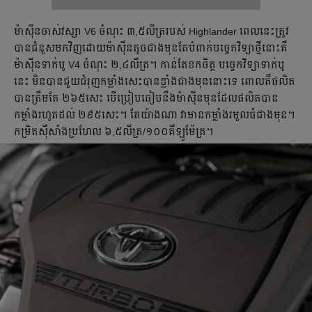
ម៉ាស៊ីនចាស់​វស្សា V6 ចំណុះ ៣,៥លីត្ររបស់ Highlander ពេលនេះ​ត្រូវ
បាន​ជំនួសមកវិញ​ដោយ​ម៉ាស៊ីនតូចជាងមុនតែបំពាក់​បច្ចេកវិទ្យាថ្មីនោះគឺ
ម៉ាស៊ីនទាក់បូ V4 ចំណុះ ២,៤លីត្រ។ កាន់តែខកចិត្ត បច្ចេកវិទ្យា​ទាក់បូ
នេះ មិនបាន​ជួយ​ជំរុញ​កម្លាំងសេះបានខ្លាំងជាងមុននោះទេ ពោលគឺ​ផលិត
បាន​ត្រឹមតែ ២៦៥សេះ បើប្រៀបធៀបនឹង​ម៉ាស៊ីនមុនដែល​ផលិត​បាន
កម្លាំងរហូតដល់ ២៩៥សេះ។ តែយ៉ាងណា វាមានកម្លាំងរមួលធំជាងមុន។
កម្រិតស៊ីសាំងប្រហែល ៦,៥លីត្រ/១០០គីឡូម៉ែត្រ។