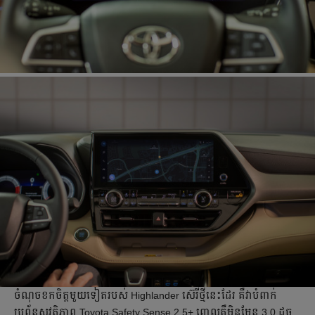
ចំណុច​ខកចិត្ត​មួយទៀត​របស់ Highlander ស៊េរីថ្មីនេះដែរ គឺ​វាបំពាក់​
ប្រព័ន្ធសុវត្ថិភាព Toyota Safety Sense 2.5+ ពោលគឺមិនមែន 3.0 ដូច​