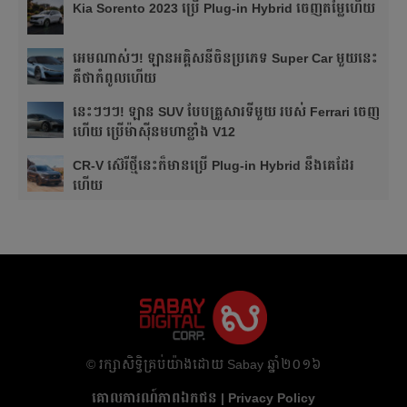
Kia Sorento 2023 ប្រើ Plug-in Hybrid ចេញតម្លៃហើយ
អេមណាស់ៗ! ឡានអគ្គិសនីចិនប្រភេទ Super Car មួយនេះ
គឺថាកំពូលហើយ
នេះៗៗៗ! ឡាន SUV បែបគ្រួសារទីមួយ របស់ Ferrari ចេញ
ហើយ ប្រើម៉ាស៊ីនមហាខ្លាំង V12
CR-V ស៊េរីថ្មីនេះក៏មានប្រើ Plug-in Hybrid នឹងគេដែរ
ហើយ
​© រក្សា​សិទ្ធិ​គ្រប់​យ៉ាង​ដោយ​ Sabay ឆ្នាំ​២០១៦
គោលការណ៍​ភាព​ឯកជន | Privacy Policy