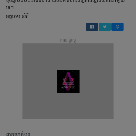
ចុងឆ្នាំ​២០២២ខាងមុខ ដោយមិនទាន់​បាន​បញ្ជាក់តម្លៃរបស់​វានៅឡើយ
ទេ៕
អត្ថបទ៖
សំភី
ពាណិជ្ជកម្ម
ពាក្យទាក់ទង