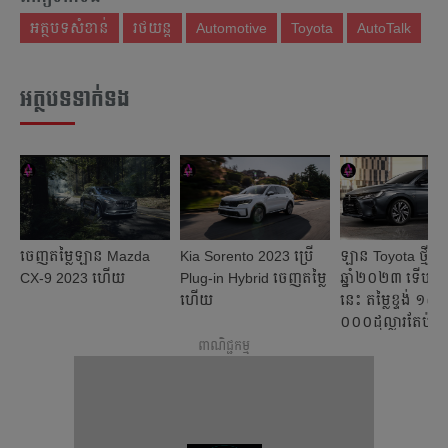
អត្ថបទសំខាន់
រថយន្ត
Automotive
Toyota
AutoTalk
អត្ថបទទាក់ទង
ចេញតម្លៃឡាន Mazda
Kia Sorento 2023 ប្រើ
ឡាន Toyota ថ្មីស៊េរ
CX-9 2023 ហើយ
Plug-in Hybrid ចេញតម្លៃ
ឆ្នាំ២០២៣ ទើបច
ហើយ
នេះ តម្លៃខ្ទង់ ១៥
០០០ដុល្លារតែប៉ុណ
ពាណិជ្ជកម្ម