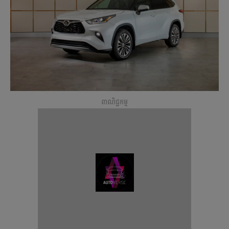
ពាណិជ្ជកម្ម