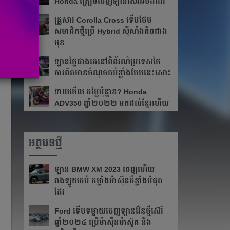
Honda ត្រៀមចេញ​ឡានស៊េរីអ៊ីចឹងដែរ
គ្រួសារ Corolla Cross ទើបថែម​
សមាជិកថ្មីប្រើ Hybrid ស៊ីសាំងតិចជាង
មុន
ឡាន​ថ្លៃជាងគេ​នៅ​ពិព័រណ៌ប្រទេសថៃ
ការពិត​មាន​ចំណុចកប់ខ្លាំង​បែបនេះសោះ
ទាយមើល តម្លៃប៉ុន្មាន? Honda
ADV350 ឆ្នាំ២០២២ មកដល់ខ្មែរហើយ
អត្ថបទថ្មី
ឡាន BMW XM 2023 ចេញហើយ
រាងឡូយកប់ កម្លាំងម៉ាស៊ីនក៏ខ្លាំងបំផុត
ដែរ
Ford ទើបទម្លាយចេញឡានវ៉ែនថ្មីស៊េរី
ឆ្នាំ២០២៤ ប្រើម៉ាស៊ីនម៉ាស៊ូត និង