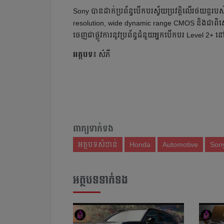
Sony ​បាន​ដាក់​ប្រព័ន្ធ​បើកបរ​ស្វ័យប្រវត្តិ​លើ​រថយន្ត
resolution, wide dynamic range CMOS និងជាពិសេសបច្ចេ
ចេញ​ជាផ្លូវការ​នូវប្រព័ន្ធ​ជំនួយ​អ្នកបើកបរ​ Level 2
អត្ថបទ៖
សំភី
ពាក្យទាក់ទង
អត្ថបទសំខាន់
Honda
Automotive
Son
អត្ថបទទាក់ទង