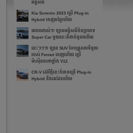
អគ្គិសនី
Kia Sorento 2023 ប្រើ Plug-in
Hybrid ចេញតម្លៃហើយ
អេមណាស់ៗ! ឡានអគ្គិសនីចិនប្រភេទ
Super Car មួយនេះគឺថាកំពូលហើយ
នេះៗៗៗ! ឡាន SUV បែបគ្រួសារទីមួយ
របស់ Ferrari ចេញហើយ ប្រើ
ម៉ាស៊ីនមហាខ្លាំង V12
CR-V ស៊េរីថ្មីនេះក៏មានប្រើ Plug-in
Hybrid នឹងគេដែរហើយ