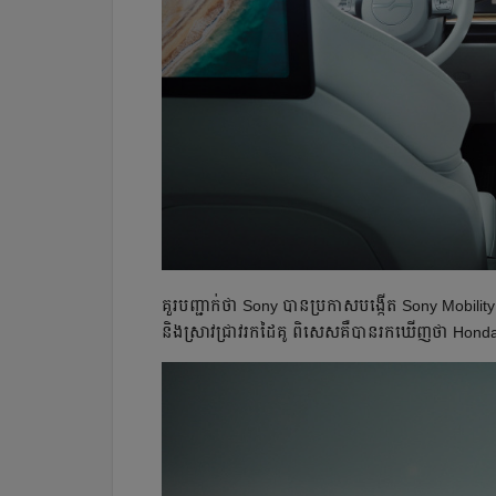
គួរបញ្ជាក់​ថា Sony បាន​ប្រកាស​បង្កើត​ Sony Mobilit
និង​ស្រាវជ្រាវ​រកដៃគូ ពិសេស​គឺ​បានរកឃើញ​ថា Honda 