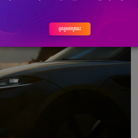
ចូលរួមឥលូវនេះ