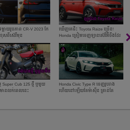
ម្លាយរូបភាព​ CR-V 2023 កែ
ឃើញគេជិះ Toyota Raize ច្រើន!
ខុសពីស៊េរីមុន
Honda ត្រៀមចេញ​ឡានស៊េរីអ៊ីចឹងដែរ
ៃ Super Cub 125 ថ្មី ឬមួយ
Honda Civic Type R ចេញរូបរាង
ុងមានលក់ពេលនេះ
ហើយនៅឡើយតែម៉ាស៊ីន គ្រាន់តែ
ដឹងថា វាខ្លាំងបំ...