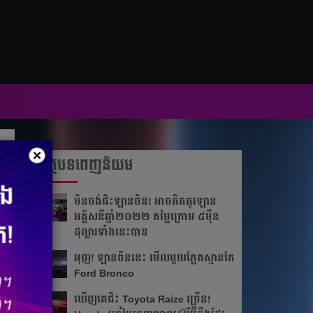
×
អត្ថបទពេញនិយម
មិនចង់ជិះឡានចិន! អាចគិតគូរឡាន
អគ្គិសនីឆ្នាំ២០២២ តម្លៃក្រោម ៥ម៉ឺន
ដុល្លារទាំងនេះបាន
អុញ! ឡានចិន​នេះ មើលមួយភ្លែត​ស្មានតែ
Ford Bronco
ឃើញគេជិះ Toyota Raize ច្រើន!