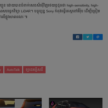
របស់ខ្លួន ដោយបាន​បំពាក់​សេនស័រ​ជុំវិញ​រថយន្ត​ដូចជា high-sensitivity, high-
កវិទ្យា LiDAR។ បច្ចុប្បន្ន​ Sony កំពុង​ធ្វើតេស្ត​នៅអឺរ៉ុប ដើម្បី​ត្រៀម​
+ នៅ​លើផ្លូវសាធារណៈ៕
y
AutoTalk
ឡានអគ្គិសនី