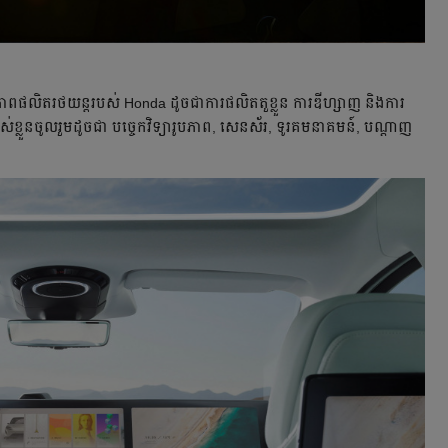
សមត្ថភាព​ផលិត​រថយន្ត​របស់ Honda ដូច​ជាការផលិត​តួខ្លួន ការឌីហ្សាញ និង​ការ
បស់ខ្លួន​ចូលរួម​ដូចជា បច្ចេកវិទ្យារូបភាព, សេនស័រ, ទូរគមនាគមន៍, បណ្តាញ