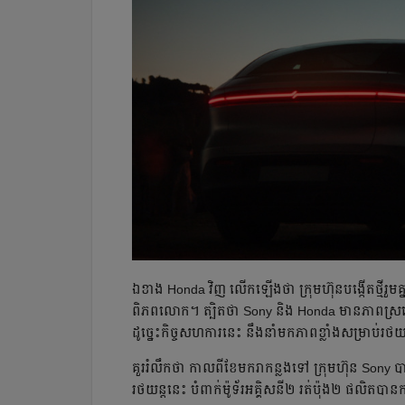
ឯខាង Honda វិញ លើកឡើងថា ក្រុមហ៊ុនបង្កើតថ្មីរួមគ្នា​នឹ
ពិភពលោក។ ត្បិតថា Sony និង​ Honda មាន​ភាព​ស្រដៀង​គ្នា
ដូច្នេះ​កិច្ចសហការ​នេះ នឹង​នាំមក​ភាពខ្លាំង​សម្រាប់​រ
គួររំលឹក​ថា កាលពី​ខែមករាកន្លងទៅ ក្រុមហ៊ុន Sony ប
រថយន្តនេះ បំពាក់​ម៉ូទ័រ​អគ្គិសនី២ រត់ប៉ុង២ ផលិតបា