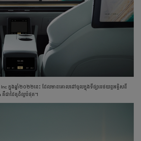
y Inc ក្នុងឆ្នាំ​២០២២នេះ ដែលមាន​គោលដៅចូល​ក្នុងទីផ្សារ​រថយន្ត​អគ្គិសនី
គឺ​ជាដៃគូ​ដ៏ល្អបំផុត។