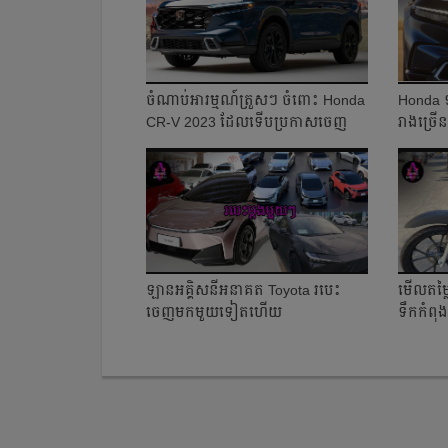
ចំណាប់អារម្មណ៍ត្រួសៗ ចំពោះ Honda
Honda ទ
CR-V 2023 ដែល​ទើបប្រកាសចេញ
រាងច្រើន
ឡានអគ្គិសនីអនាគត Toyota របេះ​
មើលតម្ល
ចេញមក​មួយទៀត​ហើយ
ទឹកកំព