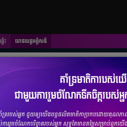
្លឹះ
យានយន្តអគ្គិសនី
ើភ្លៀង​ក្នុង​ពិភព​រថយន្ត​អគ្គិសនី
ចំនួនមតិ
0
|
ចំនួនចែករំលែក 0
្មីរួមគ្នា​មួយ នៅឆ្នាំ​២០២២នេះ ក្នុង​ការ​ស្រាវជ្រាវ​អភិវឌ្ឍ ផលិត​ និង​លក់​
ថា នឹង​បញ្ចេញ​លក់​នៅលើទីផ្សារ​ត្រឹមឆ្នាំ​២០២៥។