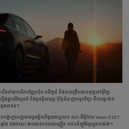
ង​នាំមុខ​លើការ​ច្នៃប្រឌិត បដិវត្តន៍ និង​ការពង្រីក​យានយន្ត​នៅជុំវិញ​
​លើវប្បធម៌ និងប្រវត្តិសាស្រ្ត ប៉ុន្តែជំនាញ​បច្ចេកវិទ្យា គឺខុសគ្នាដាច់
ថយន្ត​អនាគត។
ាន​បង្ហាញ​ចេញ​រថយន្តអគ្គិសនី​មួយ​ជាប្រភេទ SUV គឺ​ម៉ូដែល Vision-S 02។
ន​កម្លាំង ៥៣៦សេះ អាច​ជាន់កប់​ដល់​ល្បឿន ១៨០គីឡូម៉ែត្រ​ក្នុង១ម៉ោង។