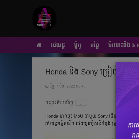
រថយន្ត
ម៉ូតូ
តម្លៃ
ចំណេះដឹង & គន
Honda និង Sony ត្រៀម​ធ្វើព្យុះ​ធ្វ
ច័ន្ទ, 7 មីនា 2022 03:45
ចន្លោះមិនឃើញ
Honda បាន​ចុះ MoU ជាមួយ​ Sony ដើម្បី​បង្កើត​ក្រុមហ៊ុនថ
រថយន្ត​អគ្គិសនី។ រថយន្ត​អគ្គិសនី​ដំបូង ត្រូវបាន​រំពឹង