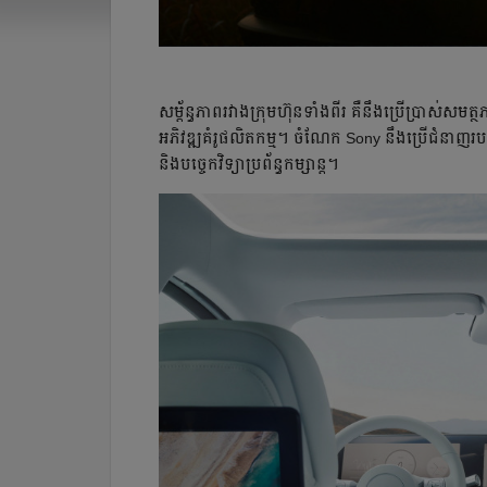
សម្ព័ន្ធភាព​រវាង​ក្រុមហ៊ុនទាំង​ពីរ គឺ​នឹង​ប្រើប្រាស់​
អភិវឌ្ឍ​គំរូ​ផលិតកម្ម។ ចំណែក​ Sony នឹង​ប្រើជំនាញ​រ
និង​បច្ចេកវិទ្យា​ប្រព័ន្ធកម្សាន្ត។